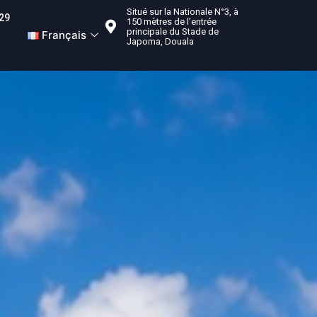
Situé sur la Nationale N°3, à
29
150 mètres de l’entrée
principale du Stade de
Français
Japoma, Douala