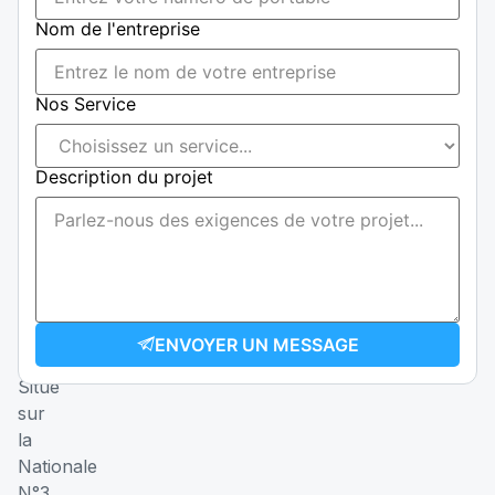
87
Nom de l'entreprise
76
40
|
Nos Service
+237
655
008
Description du projet
357
Email
construction@ccmmmetal.com
transport@ccmmmetal.com
ENVOYER UN MESSAGE
Address
Situé
sur
la
Nationale
N°3,