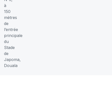
à
150
mètres
de
l’entrée
principale
du
Stade
de
Japoma,
Douala
Horaires
d'ouverture
Du
07:00
lundi
-
au
17:00