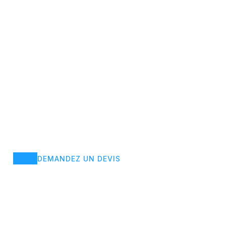
DEMANDEZ UN DEVIS
À votre écoute
Chez CCMM S.A., nous mettons notre