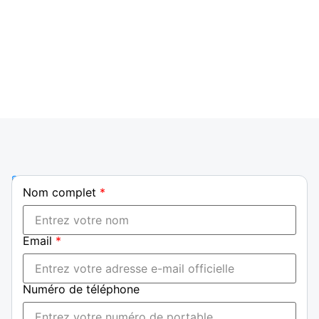
expertise à votre service. Nos équipes sont
disponibles pour répondre à vos questions et
vous accompagner dans vos projets industriels.
Téléphone
Nom complet
*
+237
699
23
Email
*
23
29|
+237
Numéro de téléphone
698